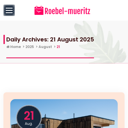
to
content
Daily Archives: 21 August 2025
Home
>
2025
>
August
>
21
21
Aug.