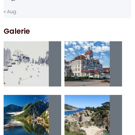
«
A
u
g
.
Galerie