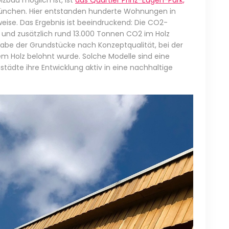
lzbau möglich ist, ist
das Quartier Prinz-Eugen-Park,
ünchen. Hier entstanden hunderte Wohnungen in
ise. Das Ergebnis ist beeindruckend: Die CO2-
 und zusätzlich rund 13.000 Tonnen CO2 im Holz
rgabe der Grundstücke nach Konzeptqualität, bei der
em Holz belohnt wurde. Solche Modelle sind eine
nstädte ihre Entwicklung aktiv in eine nachhaltige