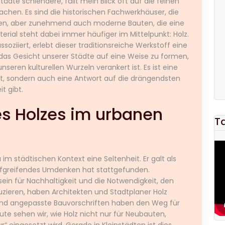
dte schlendere, fällt mein Blick oft auf die feinen
achen. Es sind die historischen Fachwerkhäuser, die
hlen, aber zunehmend auch moderne Bauten, die eine
erial steht dabei immer häufiger im Mittelpunkt: Holz.
soziiert, erlebt dieser traditionsreiche Werkstoff eine
as Gesicht unserer Städte auf eine Weise zu formen,
nseren kulturellen Wurzeln verankert ist. Es ist eine
ifft, sondern auch eine Antwort auf die drängendsten
t gibt.
s Holzes im urbanen
T
u im städtischen Kontext eine Seltenheit. Er galt als
efgreifendes Umdenken hat stattgefunden.
in für Nachhaltigkeit und die Notwendigkeit, den
zieren, haben Architekten und Stadtplaner Holz
und angepasste Bauvorschriften haben den Weg für
 sehen wir, wie Holz nicht nur für Neubauten,
“ eingesetzt wird. Gerade in Kleinstädten ist dies