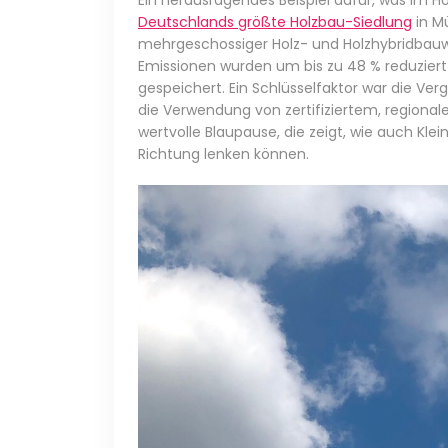
Ein herausragendes Beispiel dafür, was im Ho
Deutschlands größte Holzbau-Siedlung
in M
mehrgeschossiger Holz- und Holzhybridbauwe
Emissionen wurden um bis zu 48 % reduziert
gespeichert. Ein Schlüsselfaktor war die Ve
die Verwendung von zertifiziertem, regional
wertvolle Blaupause, die zeigt, wie auch Klei
Richtung lenken können.