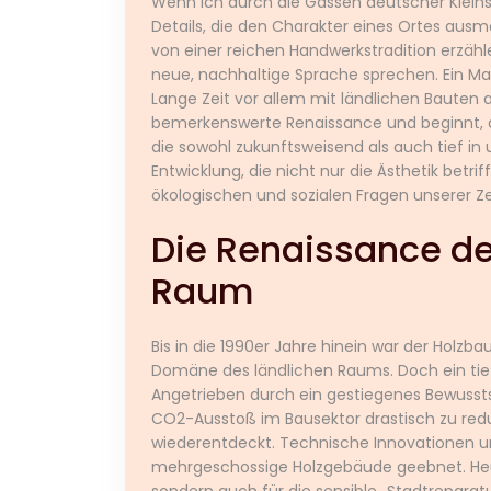
Wenn ich durch die Gassen deutscher Kleinstä
Details, die den Charakter eines Ortes ausm
von einer reichen Handwerkstradition erzä
neue, nachhaltige Sprache sprechen. Ein Mat
Lange Zeit vor allem mit ländlichen Bauten as
bemerkenswerte Renaissance und beginnt, d
die sowohl zukunftsweisend als auch tief in u
Entwicklung, die nicht nur die Ästhetik betr
ökologischen und sozialen Fragen unserer Zei
Die Renaissance de
Raum
Bis in die 1990er Jahre hinein war der Holzba
Domäne des ländlichen Raums. Doch ein ti
Angetrieben durch ein gestiegenes Bewusstse
CO2-Ausstoß im Bausektor drastisch zu redu
wiederentdeckt. Technische Innovationen 
mehrgeschossige Holzgebäude geebnet. Heute
sondern auch für die sensible „Stadtreparatur