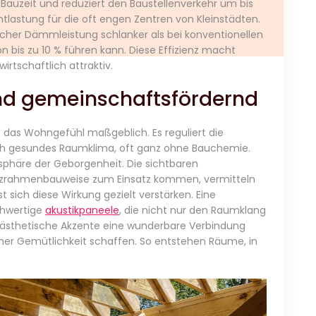
Bauzeit und reduziert den Baustellenverkehr um bis
tlastung für die oft engen Zentren von Kleinstädten.
cher Dämmleistung schlanker als bei konventionellen
 bis zu 10 % führen kann. Diese Effizienz macht
irtschaftlich attraktiv.
nd gemeinschaftsfördernd
z das Wohngefühl maßgeblich. Es reguliert die
lich gesundes Raumklima, oft ganz ohne Bauchemie.
sphäre der Geborgenheit. Die sichtbaren
Holzrahmenbauweise zum Einsatz kommen, vermitteln
 sich diese Wirkung gezielt verstärken. Eine
chwertige
akustikpaneele
, die nicht nur den Raumklang
 ästhetische Akzente eine wunderbare Verbindung
her Gemütlichkeit schaffen. So entstehen Räume, in