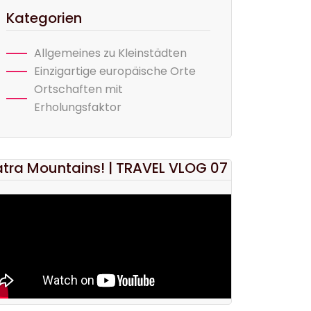
Kategorien
Allgemeines zu Kleinstädten
Einzigartige europäische Orte
Ortschaften mit
Erholungsfaktor
atra Mountains! | TRAVEL VLOG 07